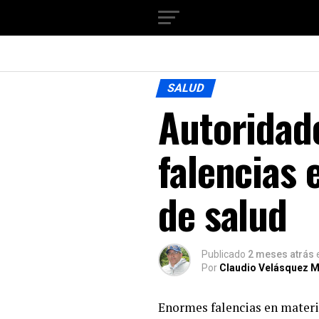
SALUD
Autoridad
falencias 
de salud
Publicado
2 meses atrás
Por
Claudio Velásquez M
Enormes falencias en materi