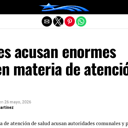
Salir de la versión móvil
es acusan enormes
en materia de atenci
en
26 mayo, 2026
artínez
a de atención de salud acusan autoridades comunales y p