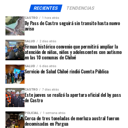
RECIENTES
TENDENCIAS
CASTRO
1 hora atrás
By Pass de Castro seguirá sin transito hasta nuevo
aviso
SALUD
2 días atrás
Firman histórico convenio que permitirá ampliar la
atención de niñas, niños y adolescentes con autismo
en las 10 comunas de Chiloé
SALUD
6 días atrás
Servicio de Salud Chiloé rindió Cuenta Pública
CASTRO
7 días atrás
Este jueves se realizó la apertura oficial del by pass
de Castro
POLICIAL
1 semana atrás
Cerca de tres toneladas de merluza austral fueron
decomisadas en Pargua