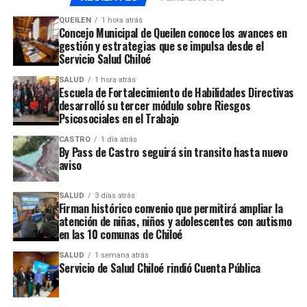
representante de Chiloé, Nelson Águila, remarcó el
QUEILEN
1 hora atrás
Concejo Municipal de Queilen conoce los avances en
enorme daño que va a provocar en la atención de salud
gestión y estrategias que se impulsa desde el
en la provincia, el recorte presupuestario del Servicio de
Servicio Salud Chiloé
Salud y de los Hospitales.
SALUD
1 hora atrás
Escuela de Fortalecimiento de Habilidades Directivas
desarrolló su tercer módulo sobre Riesgos
Psicosociales en el Trabajo
También en el plano local se ha evidenciado que el
CASTRO
1 día atrás
By Pass de Castro seguirá sin transito hasta nuevo
Hospital de Ancud sufrirá una disminución de 350
aviso
millones de pesos durante este año, lo que podría
complicar el proceso de puesta en marcha del nuevo
SALUD
3 días atrás
recinto asistencial que se proyecta en el sector de Altos
Firman histórico convenio que permitirá ampliar la
de Caracoles.
atención de niñas, niños y adolescentes con autismo
en las 10 comunas de Chiloé
SALUD
1 semana atrás
ARTÍCULOS RELACIONADOS:
Servicio de Salud Chiloé rindió Cuenta Pública
UP NEXT
Cenabast firmará convenio para que bajen los
medicamentos en farmacia municipal