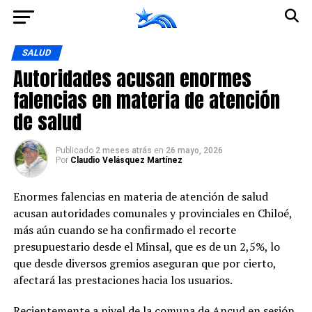
Ir a la versión móvil
SALUD
Autoridades acusan enormes
falencias en materia de atención
de salud
Publicado
2 meses atrás
en
26 mayo, 2026
Por
Claudio Velásquez Martínez
Enormes falencias en materia de atención de salud
acusan autoridades comunales y provinciales en Chiloé,
más aún cuando se ha confirmado el recorte
presupuestario desde el Minsal, que es de un 2,5%, lo
que desde diversos gremios aseguran que por cierto,
afectará las prestaciones hacia los usuarios.
Recientemente a nivel de la comuna de Ancud en sesión