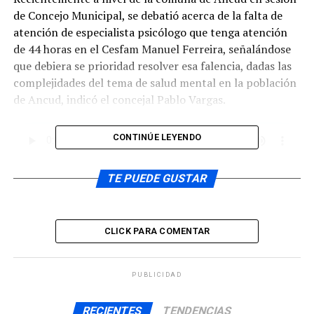
de Concejo Municipal, se debatió acerca de la falta de
atención de especialista psicólogo que tenga atención
de 44 horas en el Cesfam Manuel Ferreira, señalándose
que debiera se prioridad resolver esa falencia, dadas las
complejidades del tema de salud mental en la población
de Ancud, indicó el concejal Pablo Vargas.
CONTINÚE LEYENDO
A estos emplazamientos, se respondió desde la
TE PUEDE GUSTAR
municipalidad de Ancud dando cuenta de la actual
coyuntura económica que complica a la corporación
municipal y por ende, a la atención primaria, según dijo
CLICK PARA COMENTAR
el alcalde Andrés Ojeda.
PUBLICIDAD
RECIENTES
TENDENCIAS
En el ámbito provincial, en sesión del Corel Los Lagos el