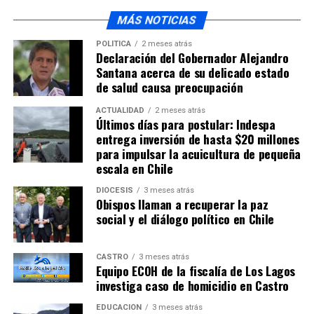
MÁS NOTICIAS
NO TE PIERDAS
Detectan mallas de choritos con altos niveles de veneno
POLÍTICA
2 meses atrás
paralizante
Declaración del Gobernador Alejandro
Santana acerca de su delicado estado
de salud causa preocupación
ACTUALIDAD
2 meses atrás
Últimos días para postular: Indespa
entrega inversión de hasta $20 millones
para impulsar la acuicultura de pequeña
escala en Chile
DIÓCESIS
3 meses atrás
Obispos llaman a recuperar la paz
social y el diálogo político en Chile
CASTRO
3 meses atrás
Equipo ECOH de la fiscalía de Los Lagos
investiga caso de homicidio en Castro
EDUCACIÓN
3 meses atrás