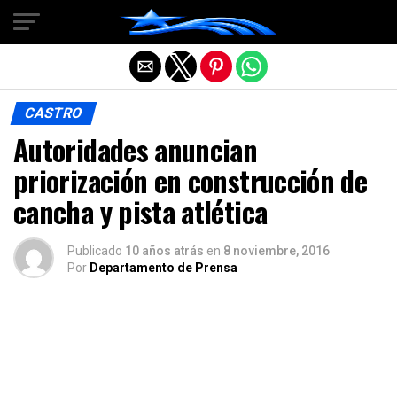
Salir de la versión móvil
CASTRO
Autoridades anuncian
priorización en construcción de
cancha y pista atlética
Publicado
10 años atrás
en
8 noviembre, 2016
Por
Departamento de Prensa