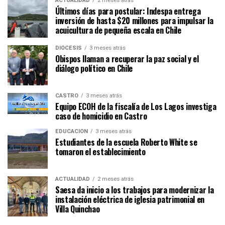
ACTUALIDAD
2 meses atrás
Últimos días para postular: Indespa entrega
inversión de hasta $20 millones para impulsar la
acuicultura de pequeña escala en Chile
DIÓCESIS
3 meses atrás
Obispos llaman a recuperar la paz social y el
diálogo político en Chile
CASTRO
3 meses atrás
Equipo ECOH de la fiscalía de Los Lagos investiga
caso de homicidio en Castro
EDUCACIÓN
3 meses atrás
Estudiantes de la escuela Roberto White se
tomaron el establecimiento
ACTUALIDAD
2 meses atrás
Saesa da inicio a los trabajos para modernizar la
instalación eléctrica de iglesia patrimonial en
Villa Quinchao