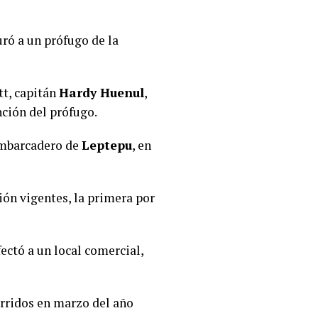
uró a un prófugo de la
tt, capitán
Hardy Huenul
,
nción del prófugo.
 embarcadero de
Leptepu
, en
ión vigentes, la primera por
fectó a un local comercial,
urridos en marzo del año