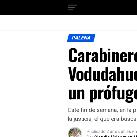
PALENA
Carabiner
Vodudahue
un prófugo
Este fin de semana, en la 
la justicia, el que era bus
Publicado
2 años atrás
en