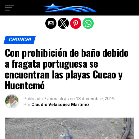
Salir de la versión móvil
CHONCHI
Con prohibición de baño debido
a fragata portuguesa se
encuentran las playas Cucao y
Huentemó
Publicado
7 años atrás
en
18 diciembre, 2019
Por
Claudio Velásquez Martínez