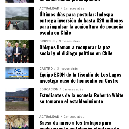
ACTUALIDAD
2 meses atrás
Últimos días para postular: Indespa
entrega inversión de hasta $20 millones
para impulsar la acuicultura de pequeña
escala en Chile
DIÓCESIS
3 meses atrás
Obispos llaman a recuperar la paz
social y el diálogo político en Chile
CASTRO
3 meses atrás
Equipo ECOH de la fiscalía de Los Lagos
investiga caso de homicidio en Castro
EDUCACIÓN
3 meses atrás
Estudiantes de la escuela Roberto White
se tomaron el establecimiento
ACTUALIDAD
2 meses atrás
Saesa da inicio a los trabajos para
modernizar la instalación eléctrica de