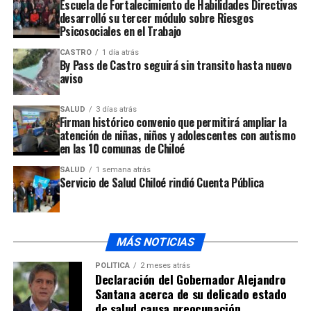
Escuela de Fortalecimiento de Habilidades Directivas
ejemplares detectados, adoptando todas las medidas de
desarrolló su tercer módulo sobre Riesgos
protección para quienes desarrollen estas acciones.
Psicosociales en el Trabajo
Paralelamente, el Servicio de Salud Chiloé, activó el
CASTRO
1 día atrás
protocolo de atención clínica en todos los
By Pass de Castro seguirá sin transito hasta nuevo
establecimientos públicos y privados de la provincia,
aviso
para atender los posibles casos de exposición con la
fragata portuguesa.
SALUD
3 días atrás
Firman histórico convenio que permitirá ampliar la
atención de niñas, niños y adolescentes con autismo
ARTÍCULOS RELACIONADOS:
en las 10 comunas de Chiloé
UP NEXT
SALUD
1 semana atrás
Un motociclista murió la tarde del domingo en un
Servicio de Salud Chiloé rindió Cuenta Pública
accidente de tránsito ocurrido en Chonchi
NO TE PIERDAS
Luego de tres días de búsqueda se dio con el cuerpo del
MÁS NOTICIAS
infortunado patrón de la barcaza «El Chucao»
POLÍTICA
2 meses atrás
Declaración del Gobernador Alejandro
Santana acerca de su delicado estado
de salud causa preocupación