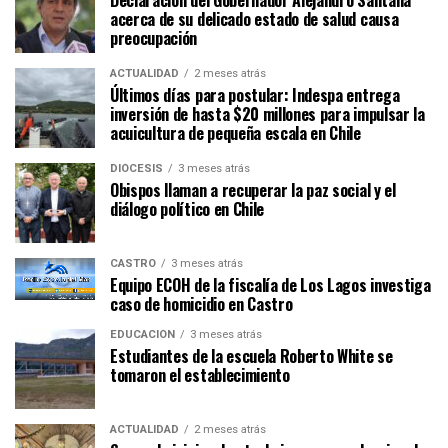
Declaración del Gobernador Alejandro Santana
acerca de su delicado estado de salud causa
preocupación
ACTUALIDAD
2 meses atrás
Últimos días para postular: Indespa entrega
inversión de hasta $20 millones para impulsar la
acuicultura de pequeña escala en Chile
DIÓCESIS
3 meses atrás
Obispos llaman a recuperar la paz social y el
diálogo político en Chile
CASTRO
3 meses atrás
Equipo ECOH de la fiscalía de Los Lagos investiga
caso de homicidio en Castro
EDUCACIÓN
3 meses atrás
Estudiantes de la escuela Roberto White se
tomaron el establecimiento
ACTUALIDAD
2 meses atrás