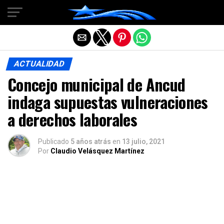
Salir de la versión móvil
ACTUALIDAD
Concejo municipal de Ancud
indaga supuestas vulneraciones
a derechos laborales
Publicado
5 años atrás
en
13 julio, 2021
Por
Claudio Velásquez Martínez