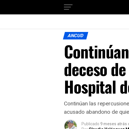
ANCUD
Continúan
deceso de 
Hospital 
Continúan las repercusione
acusado abandono de quien
Publicado
9 meses atrás