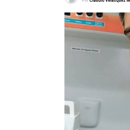
Por
Claudio Velásquez M