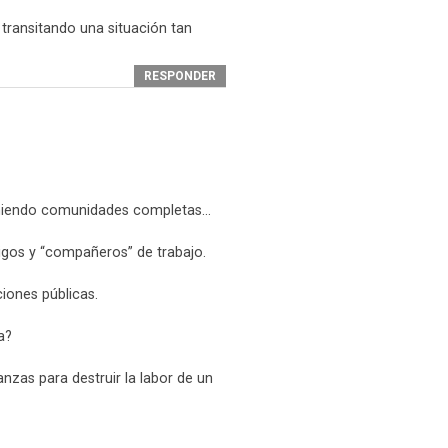
 transitando una situación tan
RESPONDER
steniendo comunidades completas…
gos y “compañeros” de trabajo.
ciones públicas.
a?
ianzas para destruir la labor de un