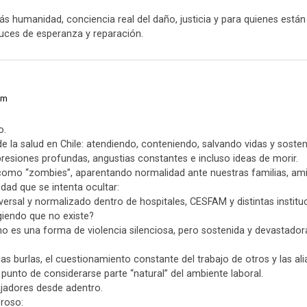
ás humanidad, conciencia real del daño, justicia y para quienes están
uces de esperanza y reparación.
am
o.
 de la salud en Chile: atendiendo, conteniendo, salvando vidas y so
resiones profundas, angustias constantes e incluso ideas de morir.
como “zombies”, aparentando normalidad ante nuestras familias, ami
dad que se intenta ocultar:
versal y normalizado dentro de hospitales, CESFAM y distintas institu
giendo que no existe?
no es una forma de violencia silenciosa, pero sostenida y devastador
, las burlas, el cuestionamiento constante del trabajo de otros y las al
unto de considerarse parte “natural” del ambiente laboral.
ajadores desde adentro.
roso: