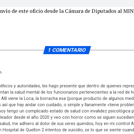
nvío de este oficio desde la Cámara de Diputados al MIN
1 COMENTARIO
m
líticos y autoridades, les hago presente que dentro de quienes repre
tan la salud mental de los funcionarios pertenecientes a la red de ho
 Allí viene la Loca, la borracha esa (porque producto de algunos m
s así que hay andar con cuidado, o simple y llanamente «tiene proble
n, hoy tengo un complicado estado de salud con invalidez psicológica
leador desde el año 2020 y veo con horror como se siguen sucedien
 salud, me adhiero al dolor de sus seres queridos, hoy en mi control
n Hospital de Quellon 2 intentos de suicidio, se lo que se siente cuan