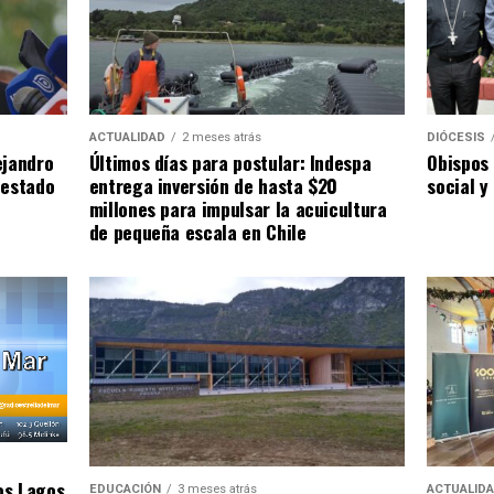
ACTUALIDAD
2 meses atrás
DIÓCESIS
ejandro
Últimos días para postular: Indespa
Obispos 
 estado
entrega inversión de hasta $20
social y
millones para impulsar la acuicultura
de pequeña escala en Chile
os Lagos
EDUCACIÓN
3 meses atrás
ACTUALID