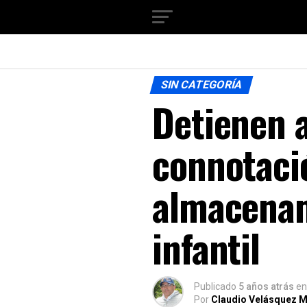
SIN CATEGORÍA
Detienen a
connotaci
almacenam
infantil
Publicado
5 años atrás
en
Por
Claudio Velásquez M