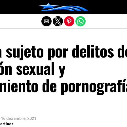
Salir de la versión móvil
 sujeto por delitos d
ón sexual y
iento de pornografí
16 diciembre, 2021
artínez