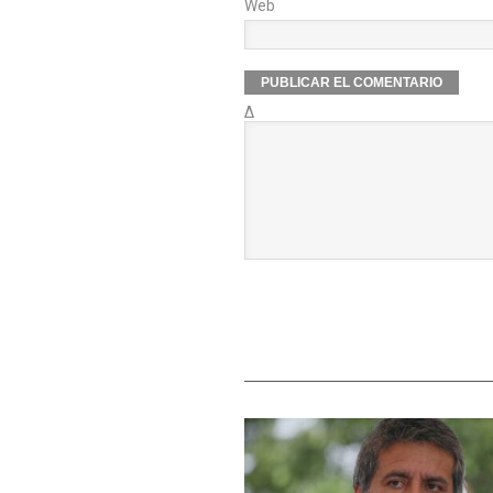
Web
Δ