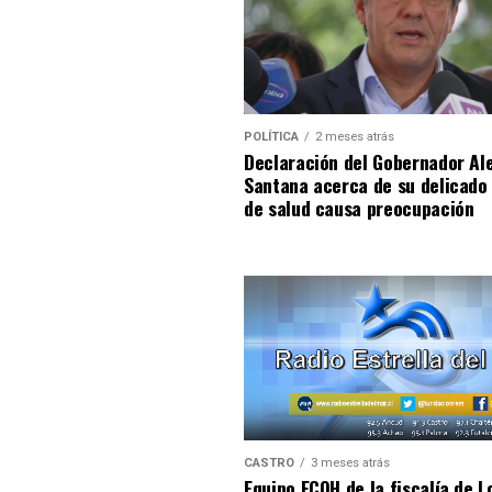
POLÍTICA
2 meses atrás
Declaración del Gobernador Al
Santana acerca de su delicado
de salud causa preocupación
CASTRO
3 meses atrás
Equipo ECOH de la fiscalía de L