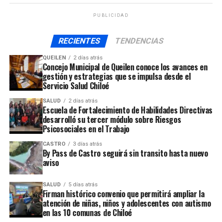
ARTÍCULOS RELACIONADOS:
PUBLICIDAD
UP NEXT
Autoridad Marítima realizó la incautación de más de 100
RECIENTES
TENDENCIAS
kilos del recurso almeja bajo la talla mínima
QUEILEN
2 días atrás
NO TE PIERDAS
Concejo Municipal de Queilen conoce los avances en
Un problema mayor ha generado la acumulación de
gestión y estrategias que se impulsa desde el
basura en poblaciones de Ancud
Servicio Salud Chiloé
SALUD
2 días atrás
Escuela de Fortalecimiento de Habilidades Directivas
desarrolló su tercer módulo sobre Riesgos
Psicosociales en el Trabajo
CASTRO
3 días atrás
By Pass de Castro seguirá sin transito hasta nuevo
aviso
SALUD
5 días atrás
Firman histórico convenio que permitirá ampliar la
atención de niñas, niños y adolescentes con autismo
en las 10 comunas de Chiloé