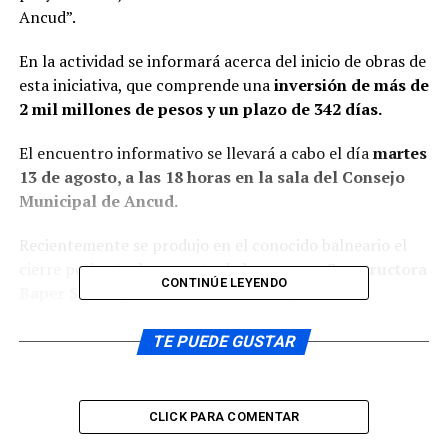
Ancud”.
En la actividad se informará acerca del inicio de obras de
esta iniciativa, que comprende una
inversión de más de
2 mil millones de pesos y un plazo de 342 días.
El encuentro informativo se llevará a cabo el día
martes
13 de agosto, a las 18 horas en la sala del Consejo
Municipal de Ancud.
Recientemente se produjo en el conocido balneario el
cierre perimetral por parte de la empresa
Constructora
CONTINÚE LEYENDO
Baper S.A
., adjudicataria de los trabajos de
remodelación.
TE PUEDE GUSTAR
También se han instalado los contenedores para las
oficinas y bodegas y el traslado de materiales, junto con
comenzar por estos días las faenas de excavaciones.
CLICK PARA COMENTAR