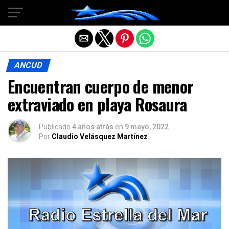
Salir de la versión móvil
ANCUD
Encuentran cuerpo de menor
extraviado en playa Rosaura
Publicado
4 años atrás
en
9 mayo, 2022
Por
Claudio Velásquez Martínez