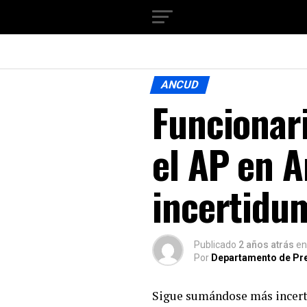
ANCUD
Funcionar
el AP en 
incertidu
Publicado
2 años atrás
en
Por
Departamento de Pr
Sigue sumándose más incerti