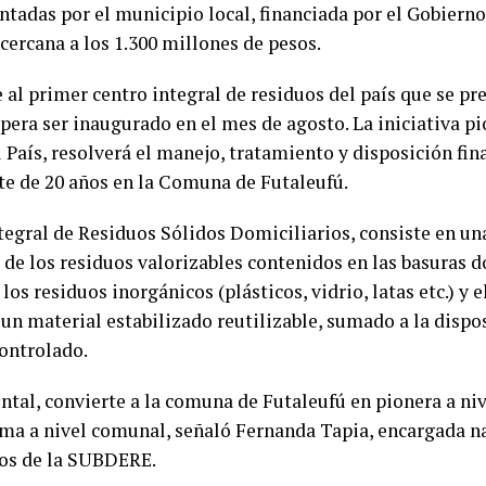
entadas por el municipio local, financiada por el Gobiern
ercana a los 1.300 millones de pesos.
e al primer centro integral de residuos del país que se p
spera ser inaugurado en el mes de agosto. La iniciativa pi
l País, resolverá el manejo, tratamiento y disposición fin
te de 20 años en la Comuna de Futaleufú.
egral de Residuos Sólidos Domiciliarios, consiste en un
e los residuos valorizables contenidos en las basuras d
 los residuos inorgánicos (plásticos, vidrio, latas etc.) y
 un material estabilizado reutilizable, sumado a la dispo
ontrolado.
tal, convierte a la comuna de Futaleufú en pionera a nive
ma a nivel comunal, señaló Fernanda Tapia, encargada n
ios de la SUBDERE.