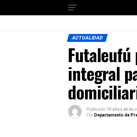
ACTUALIDAD
Futaleufú
integral p
domiciliar
Publicado
10 años atrás
e
Por
Departamento de Pr