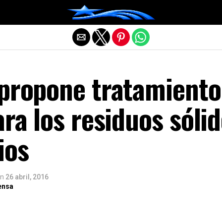
Salir de la versión móvil
 propone tratamiento
ara los residuos sóli
ios
n
26 abril, 2016
ensa