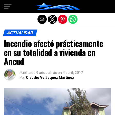
Salir de la versión móvil
ACTUALIDAD
Incendio afectó prácticamente
en su totalidad a vivienda en
Ancud
Publicado
9 años atrás
en
4 abril, 2017
Por
Claudio Velásquez Martínez