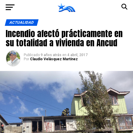
Ir a la versión móvil
ACTUALIDAD
Incendio afectó prácticamente en
su totalidad a vivienda en Ancud
Publicado
9 años atrás
en
4 abril, 2017
Por
Claudio Velásquez Martínez