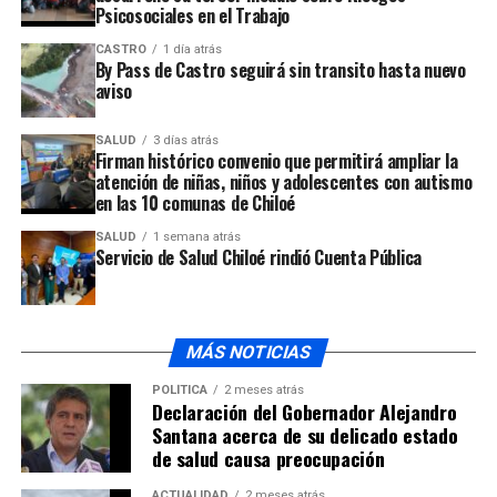
inmediato a su comité de emergencia en conjunto con el
Psicosociales en el Trabajo
departamento de desarrollo comunitario, para acudir en
CASTRO
1 día atrás
ayuda de la familia.
By Pass de Castro seguirá sin transito hasta nuevo
aviso
ARTÍCULOS RELACIONADOS:
SALUD
3 días atrás
Firman histórico convenio que permitirá ampliar la
UP NEXT
5 imputados en prisión preventiva por robo de salmones
atención de niñas, niños y adolescentes con autismo
en las 10 comunas de Chiloé
NO TE PIERDAS
Liceo Bicentenario retoma sus clases normales
SALUD
1 semana atrás
Servicio de Salud Chiloé rindió Cuenta Pública
MÁS NOTICIAS
POLÍTICA
2 meses atrás
Declaración del Gobernador Alejandro
Santana acerca de su delicado estado
de salud causa preocupación
ACTUALIDAD
2 meses atrás