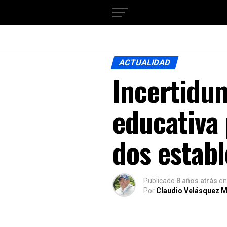
ACTUALIDAD
Incertidu
educativa 
dos estab
Publicado
8 años atrás
en
Por
Claudio Velásquez M