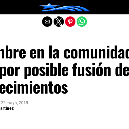
Salir de la versión móvil
mbre en la comunida
por posible fusión d
lecimientos
22 mayo, 2018
artínez