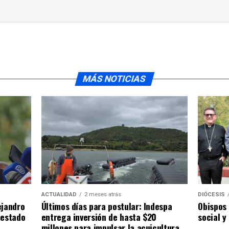
MÁS NOTICIAS
ACTUALIDAD
2 meses atrás
DIÓCESIS
ejandro
Últimos días para postular: Indespa
Obispos 
 estado
entrega inversión de hasta $20
social y
millones para impulsar la acuicultura