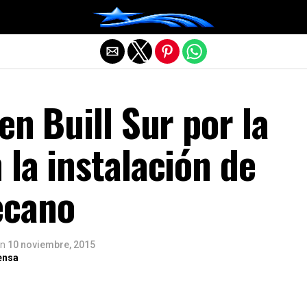
Salir de la versión móvil
en Buill Sur por la
la instalación de
ecano
n
10 noviembre, 2015
ensa