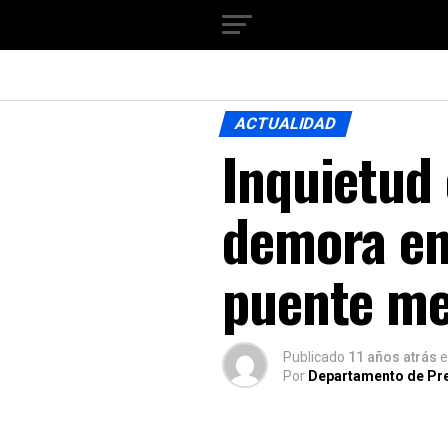
ACTUALIDAD
Inquietud 
demora en 
puente m
Publicado
11 años atrás
e
Por
Departamento de Pr