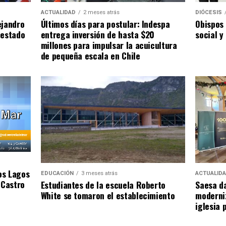
ACTUALIDAD
2 meses atrás
DIÓCESIS
ejandro
Últimos días para postular: Indespa
Obispos 
 estado
entrega inversión de hasta $20
social y
millones para impulsar la acuicultura
de pequeña escala en Chile
os Lagos
EDUCACIÓN
3 meses atrás
ACTUALID
 Castro
Estudiantes de la escuela Roberto
Saesa da
White se tomaron el establecimiento
moderniz
iglesia 