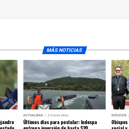
MÁS NOTICIAS
ACTUALIDAD
2 meses atrás
DIÓCESIS
ejandro
Últimos días para postular: Indespa
Obispos 
 estado
entrega inversión de hasta $20
social y