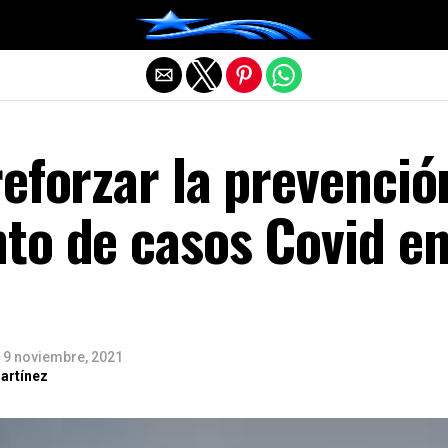
Salir de la versión móvil
eforzar la prevenció
to de casos Covid e
9 noviembre, 2021
artínez