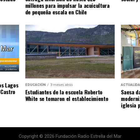
millones para impulsar la acuicultura
de pequeña escala en Chile
os Lagos
EDUCACIÓN
3 meses atrás
ACTUALID
 Castro
Estudiantes de la escuela Roberto
Saesa da
White se tomaron el establecimiento
moderniz
iglesia 
Copyright © 2026 Fundación Radio Estrella del Mar