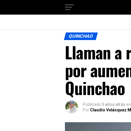
QUINCHAO
Llaman a r
por aumen
Quinchao
Publicado
5 años atrás
en
Por
Claudio Velásquez M