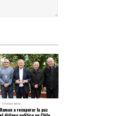
3 meses atrás
llaman a recuperar la paz
 el diálogo político en Chile