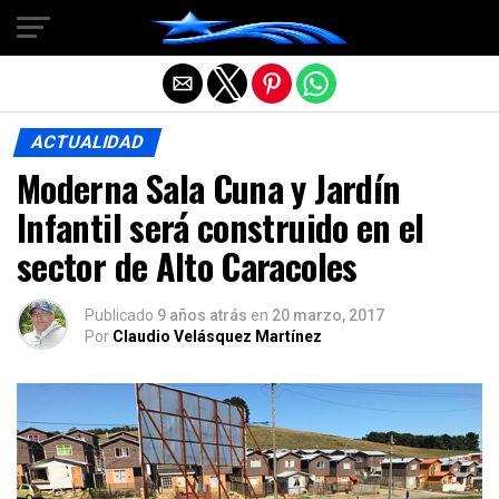
Salir de la versión móvil
ACTUALIDAD
Moderna Sala Cuna y Jardín
Infantil será construido en el
sector de Alto Caracoles
Publicado
9 años atrás
en
20 marzo, 2017
Por
Claudio Velásquez Martínez