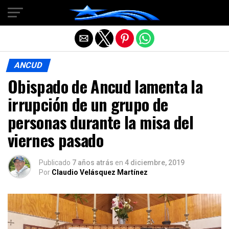
Salir de la versión móvil
ANCUD
Obispado de Ancud lamenta la
irrupción de un grupo de
personas durante la misa del
viernes pasado
Publicado
7 años atrás
en
4 diciembre, 2019
Por
Claudio Velásquez Martínez