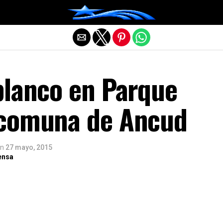
Salir de la versión móvil
blanco en Parque
comuna de Ancud
n
27 mayo, 2015
ensa