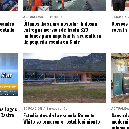
ACTUALIDAD
2 meses atrás
DIÓCESIS
ejandro
Últimos días para postular: Indespa
Obispos 
 estado
entrega inversión de hasta $20
social y
millones para impulsar la acuicultura
de pequeña escala en Chile
os Lagos
EDUCACIÓN
3 meses atrás
ACTUALID
 Castro
Estudiantes de la escuela Roberto
Saesa da
White se tomaron el establecimiento
moderniz
iglesia 