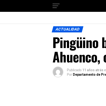
ACTUALIDAD
Pingüino 
Ahuenco, 
Publicado
11 años atrás
e
Por
Departamento de Pr