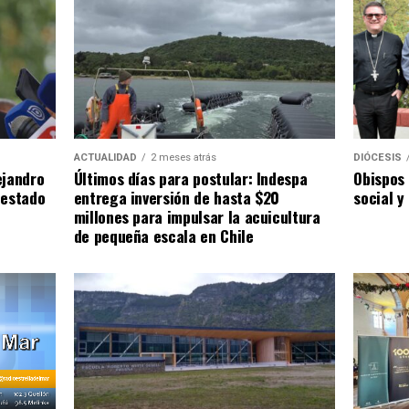
ACTUALIDAD
2 meses atrás
DIÓCESIS
ejandro
Últimos días para postular: Indespa
Obispos 
 estado
entrega inversión de hasta $20
social y
millones para impulsar la acuicultura
de pequeña escala en Chile