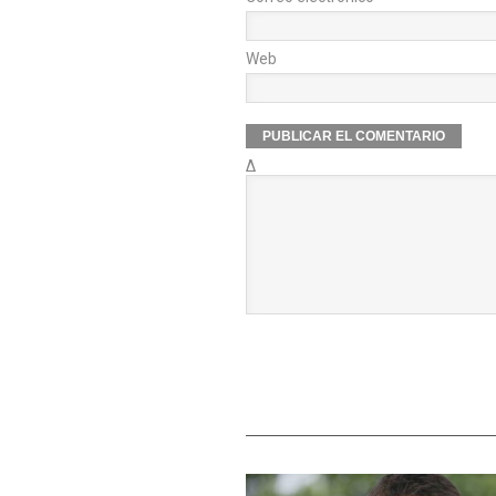
Web
Δ