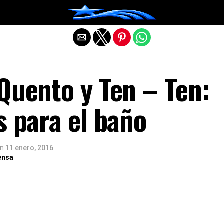
Salir de la versión móvil
Quento y Ten – Ten:
s para el baño
n
11 enero, 2016
ensa