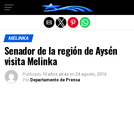
Salir de la versión móvil
MELINKA
Senador de la región de Aysén
visita Melinka
Publicado
10 años atrás
en
24 agosto, 2016
Por
Departamento de Prensa