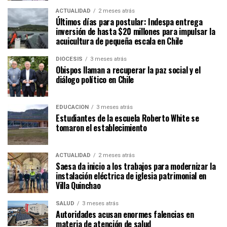
ACTUALIDAD
2 meses atrás
Últimos días para postular: Indespa entrega
inversión de hasta $20 millones para impulsar la
acuicultura de pequeña escala en Chile
DIÓCESIS
3 meses atrás
Obispos llaman a recuperar la paz social y el
diálogo político en Chile
EDUCACIÓN
3 meses atrás
Estudiantes de la escuela Roberto White se
tomaron el establecimiento
ACTUALIDAD
2 meses atrás
Saesa da inicio a los trabajos para modernizar la
instalación eléctrica de iglesia patrimonial en
Villa Quinchao
SALUD
3 meses atrás
Autoridades acusan enormes falencias en
materia de atención de salud