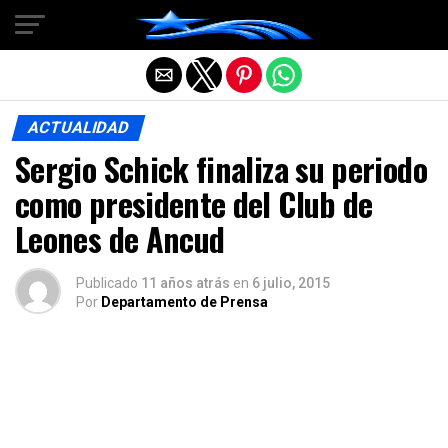
Salir de la versión móvil
ACTUALIDAD
Sergio Schick finaliza su periodo
como presidente del Club de
Leones de Ancud
Publicado
11 años atrás
en
6 julio, 2015
Por
Departamento de Prensa