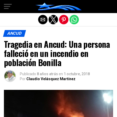
Salir de la versión móvil
ANCUD
Tragedia en Ancud: Una persona
falleció en un incendio en
población Bonilla
Publicado
8 años atrás
en
1 octubre, 2018
Por
Claudio Velásquez Martínez