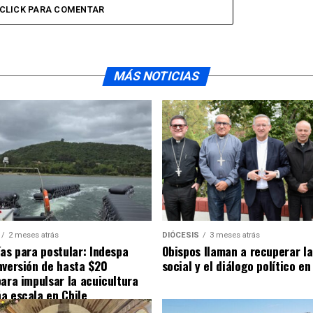
CLICK PARA COMENTAR
MÁS NOTICIAS
2 meses atrás
DIÓCESIS
3 meses atrás
ías para postular: Indespa
Obispos llaman a recuperar la
nversión de hasta $20
social y el diálogo político en
para impulsar la acuicultura
a escala en Chile