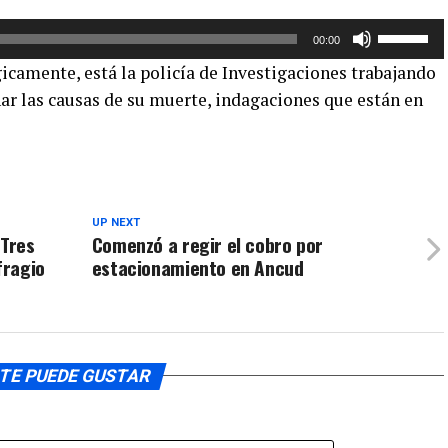
arriba/aba
Utiliza
para
00:00
las
aumentar
gicamente, está la policía de Investigaciones trabajando
teclas
o
nar las causas de su muerte, indagaciones que están en
de
disminuir
flecha
el
arriba/aba
volumen.
para
aumentar
o
UP NEXT
 Tres
Comenzó a regir el cobro por
disminuir
fragio
estacionamiento en Ancud
el
volumen.
TE PUEDE GUSTAR