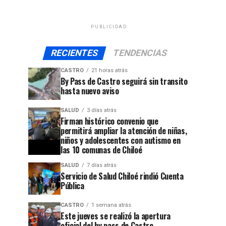
PUBLICIDAD
RECIENTES
TENDENCIAS
CASTRO
21 horas atrás
By Pass de Castro seguirá sin transito
hasta nuevo aviso
SALUD
3 días atrás
Firman histórico convenio que
permitirá ampliar la atención de niñas,
niños y adolescentes con autismo en
las 10 comunas de Chiloé
SALUD
7 días atrás
Servicio de Salud Chiloé rindió Cuenta
Pública
CASTRO
1 semana atrás
Este jueves se realizó la apertura
oficial del by pass de Castro