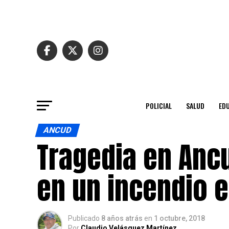
POLICIAL
SALUD
ED
ANCUD
Tragedia en Ancu
en un incendio e
Publicado
8 años atrás
en
1 octubre, 2018
Por
Claudio Velásquez Martínez