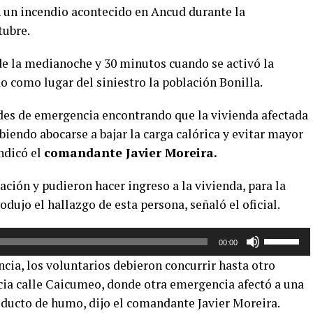
 un incendio acontecido en Ancud durante la
tubre.
de la medianoche y 30 minutos cuando se activó la
como lugar del siniestro la población Bonilla.
ades de emergencia encontrando que la vivienda afectada
biendo abocarse a bajar la carga calórica y evitar mayor
ndicó el
comandante Javier Moreira.
ación y pudieron hacer ingreso a la vivienda, para la
dujo el hallazgo de esta persona, señaló el oficial.
Utiliza
00:00
las
cia, los voluntarios debieron concurrir hasta otro
teclas
cia calle Caicumeo, donde otra emergencia afectó a una
de
e ducto de humo, dijo el comandante Javier Moreira.
flecha