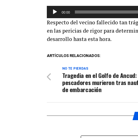
Reproductor
00:00
de
Respecto del vecino fallecido tan trá
audio
en las pericias de rigor para determi
desarrollo hasta esta hora.
ARTÍCULOS RELACIONADOS:
NO TE PIERDAS
Tragedia en el Golfo de Ancud:
pescadores murieron tras nau
de embarcación