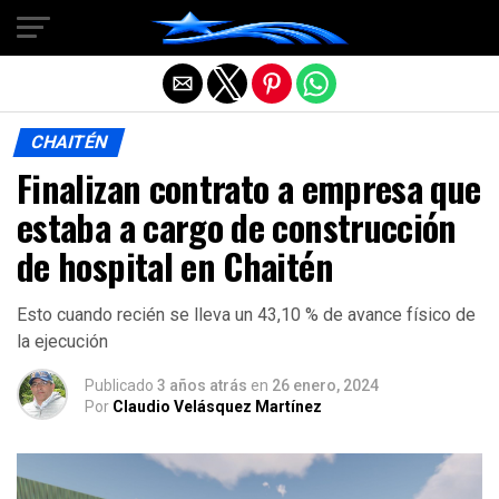
Salir de la versión móvil
CHAITÉN
Finalizan contrato a empresa que
estaba a cargo de construcción
de hospital en Chaitén
Esto cuando recién se lleva un 43,10 % de avance físico de
la ejecución
Publicado
3 años atrás
en
26 enero, 2024
Por
Claudio Velásquez Martínez