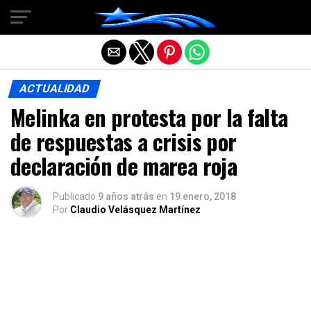
Salir de la versión móvil
ACTUALIDAD
Melinka en protesta por la falta
de respuestas a crisis por
declaración de marea roja
Publicado
9 años atrás
en
19 enero, 2018
Por
Claudio Velásquez Martínez