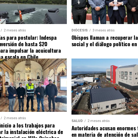
2 meses atrás
DIÓCESIS
3 meses atrás
ías para postular: Indespa
Obispos llaman a recuperar la
nversión de hasta $20
social y el diálogo político en
para impulsar la acuicultura
a escala en Chile
2 meses atrás
SALUD
2 meses atrás
nicio a los trabajos para
Autoridades acusan enormes 
r la instalación eléctrica de
en materia de atención de sa