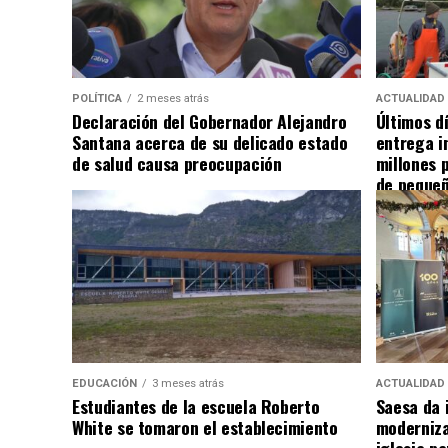
POLÍTICA
2 meses atrás
ACTUALIDAD
Declaración del Gobernador Alejandro
Últimos d
Santana acerca de su delicado estado
entrega i
de salud causa preocupación
millones 
de pequeñ
EDUCACIÓN
3 meses atrás
ACTUALIDAD
Estudiantes de la escuela Roberto
Saesa da i
White se tomaron el establecimiento
moderniza