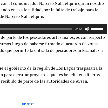
con el comunicador Narciso Nahuelquin quien nos dio
endo en esa localidad, por la falta de trabajo para la
de Narciso Nahuelquin.
Utiliza
00:00
las
 de parte de los pescadores artesanales, es con respecto
teclas
ecursos luego de haberse firmado el acuerdo de zonas
de
rdo que permite la entrada de pescadores artesanales a
flecha
arriba/aba
para
e el gobierno de la región de Los Lagos traspasaría la
aumentar
o
 para ejecutar proyectos que les beneficien, dineros
disminuir
recibido de parte de las autoridades de Aysén.
el
volumen.
UP NEXT