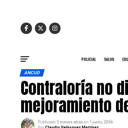
POLICIAL
SALUD
ED
ANCUD
Contraloría no d
mejoramiento de
Publicado
2 meses atrás
en
1 junio, 2026
Por
Claudio Velásquez Martínez