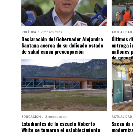
POLÍTICA
2 meses atrás
ACTUALIDAD
Declaración del Gobernador Alejandro
Últimos d
Santana acerca de su delicado estado
entrega i
de salud causa preocupación
millones 
de pequeñ
EDUCACIÓN
3 meses atrás
ACTUALIDAD
Estudiantes de la escuela Roberto
Saesa da i
White se tomaron el establecimiento
moderniza