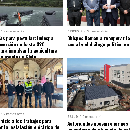
2 meses atrás
DIÓCESIS
3 meses atrás
ías para postular: Indespa
Obispos llaman a recuperar la
nversión de hasta $20
social y el diálogo político en
para impulsar la acuicultura
a escala en Chile
2 meses atrás
SALUD
2 meses atrás
nicio a los trabajos para
Autoridades acusan enormes 
r la instalación eléctrica de
en materia de atención de sa