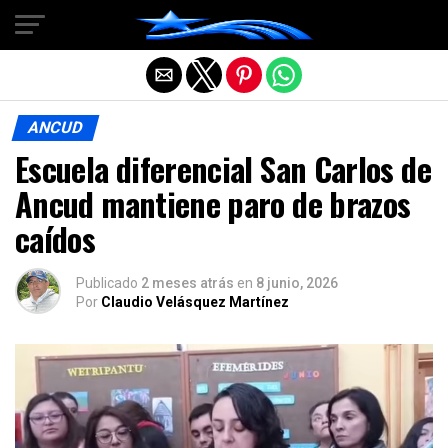
Salir de la versión móvil
ANCUD
Escuela diferencial San Carlos de
Ancud mantiene paro de brazos
caídos
Publicado
2 meses atrás
en
8 junio, 2026
Por
Claudio Velásquez Martínez