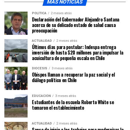
MÁS NOTICIAS
POLÍTICA
2 meses atrás
Declaración del Gobernador Alejandro Santana
acerca de su delicado estado de salud causa
preocupación
ACTUALIDAD
2 meses atrás
Últimos días para postular: Indespa entrega
inversión de hasta $20 millones para impulsar la
acuicultura de pequeña escala en Chile
DIÓCESIS
3 meses atrás
Obispos llaman a recuperar la paz social y el
diálogo político en Chile
EDUCACIÓN
3 meses atrás
Estudiantes de la escuela Roberto White se
tomaron el establecimiento
ACTUALIDAD
2 meses atrás
Saesa da inicio a los trabajos para modernizar la