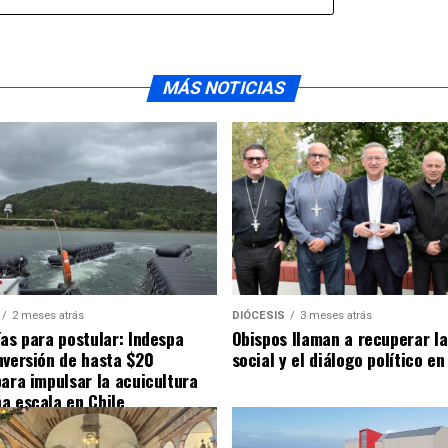
MÁS NOTICIAS
2 meses atrás
DIÓCESIS
3 meses atrás
ías para postular: Indespa
Obispos llaman a recuperar la
nversión de hasta $20
social y el diálogo político en
para impulsar la acuicultura
a escala en Chile