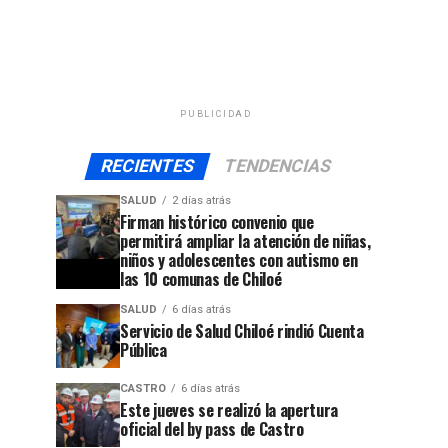
PUBLICIDAD
RECIENTES
TENDENCIAS
SALUD
2 días atrás
Firman histórico convenio que
permitirá ampliar la atención de niñas,
niños y adolescentes con autismo en
las 10 comunas de Chiloé
SALUD
6 días atrás
Servicio de Salud Chiloé rindió Cuenta
Pública
CASTRO
6 días atrás
Este jueves se realizó la apertura
oficial del by pass de Castro