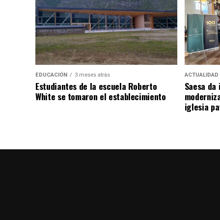
EDUCACIÓN
3 meses atrás
ACTUALIDAD
Estudiantes de la escuela Roberto
Saesa da i
White se tomaron el establecimiento
moderniza
iglesia pa