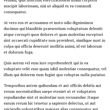
veniam, quis nostrum exercitationem ullam corporis
suscipit laboriosam, nisi ut aliquid ex ea commodi
consequatur.
At vero eos et accusamus et iusto odio dignissimos
ducimus qui blanditiis praesentium voluptatum deleniti
atque corrupti quos dolores et quas molestias excepturi
sint occaecati cupiditate non provident, similique sunt in
culpa qui officia deserunt mollitia animi, id est laborum
et dolorum fuga.
Quis autem vel eum iure reprehenderit qui in ea
voluptate velit esse quam nihil molestiae consequatur, vel
illum qui dolorem eum fugiat quo voluptas nulla pariatur.
Temporibus autem quibusdam et aut officiis debitis aut
rerum necessitatibus saepe eveniet ut et voluptates
repudiandae sint et molestiae non recusandae. Itaque
earum rerum hic tenetur a sapiente delectus, ut aut
reiciendis voluptatibus maiores alias consequatur aut