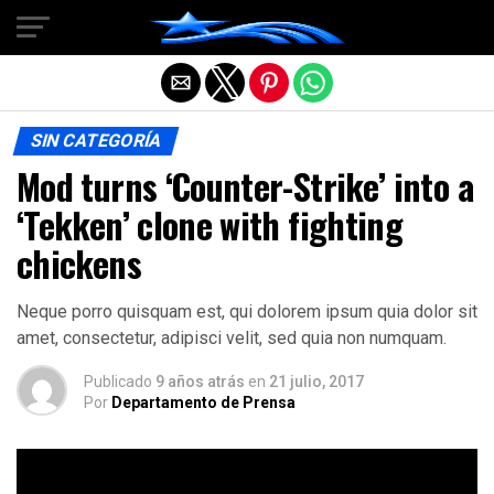
Salir de la versión móvil
SIN CATEGORÍA
Mod turns ‘Counter-Strike’ into a
‘Tekken’ clone with fighting
chickens
Neque porro quisquam est, qui dolorem ipsum quia dolor sit
amet, consectetur, adipisci velit, sed quia non numquam.
Publicado
9 años atrás
en
21 julio, 2017
Por
Departamento de Prensa