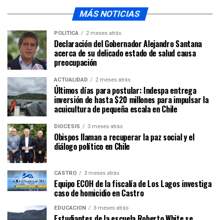
MÁS NOTICIAS
POLÍTICA
2 meses atrás
Declaración del Gobernador Alejandro Santana
acerca de su delicado estado de salud causa
preocupación
ACTUALIDAD
2 meses atrás
Últimos días para postular: Indespa entrega
inversión de hasta $20 millones para impulsar la
acuicultura de pequeña escala en Chile
DIÓCESIS
3 meses atrás
Obispos llaman a recuperar la paz social y el
diálogo político en Chile
CASTRO
3 meses atrás
Equipo ECOH de la fiscalía de Los Lagos investiga
caso de homicidio en Castro
EDUCACIÓN
3 meses atrás
Estudiantes de la escuela Roberto White se