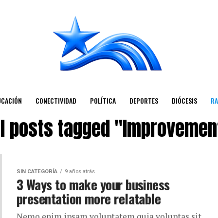
UCACIÓN
CONECTIVIDAD
POLÍTICA
DEPORTES
DIÓCESIS
RA
ll posts tagged "Improvemen
SIN CATEGORÍA
9 años atrás
3 Ways to make your business
presentation more relatable
Nemo enim ipsam voluptatem quia voluptas sit