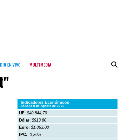
DIO EN VIVO
MULTIMEDIA
t"
Indicadores Económicos
Sábado 8 de Agosto de 2026
UF:
$40.844,79
Dólar:
$913,86
Euro:
$1.053,08
IPC:
-0,20%