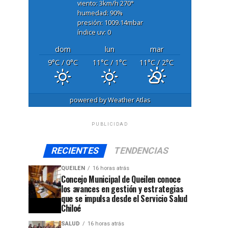
viento: 3
km/h
270
°
humedad: 90
%
presión: 1009.14
mbar
índice uv: 0
dom
lun
mar
9
°C
/ 0
°C
11
°C
/ 1
°C
11
°C
/ 2
°C
powered by
Weather Atlas
PUBLICIDAD
RECIENTES
TENDENCIAS
QUEILEN
16 horas atrás
Concejo Municipal de Queilen conoce
los avances en gestión y estrategias
que se impulsa desde el Servicio Salud
Chiloé
SALUD
16 horas atrás