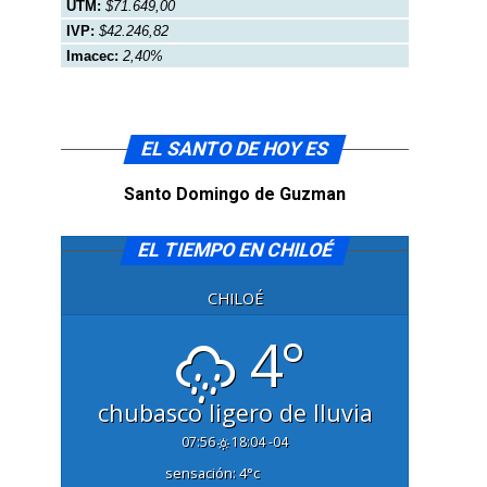
UTM:
$71.649,00
IVP:
$42.246,82
Imacec:
2,40%
EL SANTO DE HOY ES
Santo Domingo de Guzman
EL TIEMPO EN CHILOÉ
CHILOÉ
4°
chubasco ligero de lluvia
07:56
18:04 -04
sensación: 4
°c