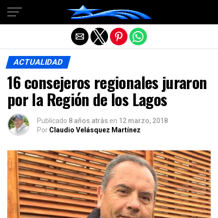
Salir de la versión móvil
ACTUALIDAD
16 consejeros regionales juraron
por la Región de los Lagos
Publicado
8 años atrás
en
12 marzo, 2018
Por
Claudio Velásquez Martínez