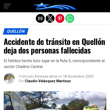
Salir de la versión móvil
QUELLÓN
Accidente de tránsito en Quellón
deja dos personas fallecidas
El fatídico hecho tuvo lugar en la Ruta 5, correspondiente al
sector Chadmo Central
Publicado
8 meses atrás
en
18 diciembre, 2025
Por
Claudio Velásquez Martínez