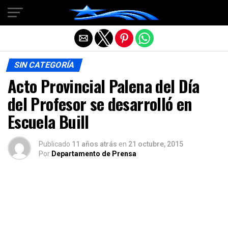
Salir de la versión móvil
SIN CATEGORÍA
Acto Provincial Palena del Día
del Profesor se desarrolló en
Escuela Buill
Publicado
11 años atrás
en
21 octubre, 2015
Por
Departamento de Prensa