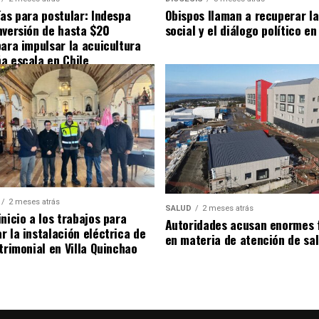
ías para postular: Indespa
Obispos llaman a recuperar la
nversión de hasta $20
social y el diálogo político en
para impulsar la acuicultura
a escala en Chile
2 meses atrás
SALUD
2 meses atrás
nicio a los trabajos para
Autoridades acusan enormes 
r la instalación eléctrica de
en materia de atención de sa
trimonial en Villa Quinchao