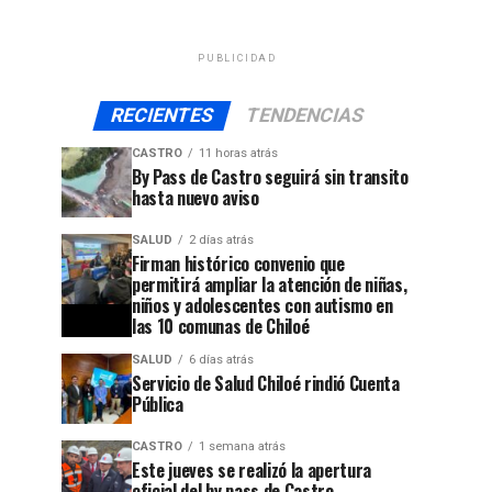
PUBLICIDAD
RECIENTES
TENDENCIAS
CASTRO
11 horas atrás
By Pass de Castro seguirá sin transito
hasta nuevo aviso
SALUD
2 días atrás
Firman histórico convenio que
permitirá ampliar la atención de niñas,
niños y adolescentes con autismo en
las 10 comunas de Chiloé
SALUD
6 días atrás
Servicio de Salud Chiloé rindió Cuenta
Pública
CASTRO
1 semana atrás
Este jueves se realizó la apertura
oficial del by pass de Castro