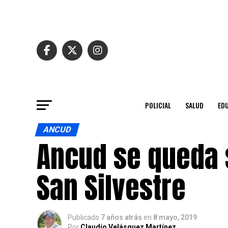
POLICIAL
SALUD
ED
ANCUD
Ancud se queda s
San Silvestre
Publicado
7 años atrás
en
8 mayo, 2019
Por
Claudio Velásquez Martínez