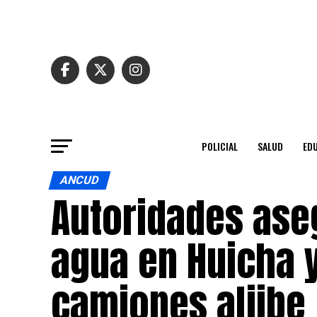
POLICIAL
SALUD
ED
ANCUD
Autoridades ase
agua en Huicha 
camiones aljibe