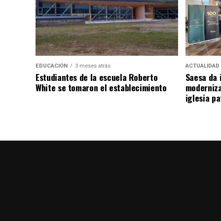
EDUCACIÓN
3 meses atrás
ACTUALIDAD
Estudiantes de la escuela Roberto
Saesa da i
White se tomaron el establecimiento
moderniza
iglesia pa