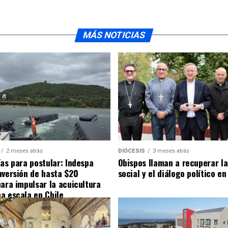
MÁS NOTICIAS
2 meses atrás
DIÓCESIS
3 meses atrás
ías para postular: Indespa
Obispos llaman a recuperar la
nversión de hasta $20
social y el diálogo político en
para impulsar la acuicultura
a escala en Chile