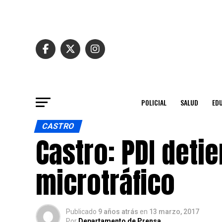
POLICIAL
SALUD
ED
CASTRO
Castro: PDI deti
microtráfico
Publicado
9 años atrás
en
13 marzo, 2017
Por
Departamento de Prensa