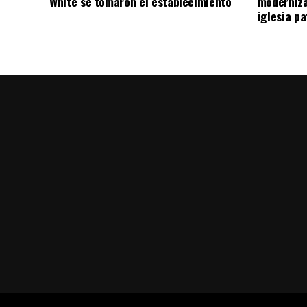
White se tomaron el establecimiento
moderniza
iglesia pa