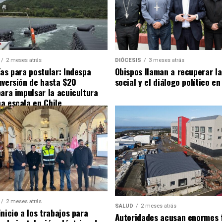
2 meses atrás
DIÓCESIS
3 meses atrás
ías para postular: Indespa
Obispos llaman a recuperar la
nversión de hasta $20
social y el diálogo político en
para impulsar la acuicultura
a escala en Chile
2 meses atrás
SALUD
2 meses atrás
nicio a los trabajos para
Autoridades acusan enormes 