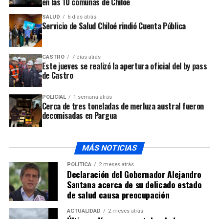
equipos que pertenecen a los pueblos de Tulahuén,
en las 10 comunas de Chiloé
Cartagena, Catemu, Guanaqueros, Tirúa, Neltume, San
SALUD
6 días atrás
José de la Mariquina, Quidico, Huitral, Mehuín,
Servicio de Salud Chiloé rindió Cuenta Pública
Cochamó, Cunco, Talabre y Sequitor.
Gonzalo Vergara, director de la producción
, indicó
CASTRO
7 días atrás
Este jueves se realizó la apertura oficial del by pass
que “
todos los capítulos muestran la belleza natural de
de Castro
Chile y un mundo maravilloso y desconocido que está en
las entrañas mismas de nuestra tierra”. Asimismo, contó
POLICIAL
1 semana atrás
que el episodio de Pugueñún “es un partido que se juega
Cerca de tres toneladas de merluza austral fueron
decomisadas en Pargua
en el estadio del club deportivo Cóndor, institución que
es un ejemplo de trabajo colectivo y de proyección para
el futuro
”.
MÁS NOTICIAS
POLÍTICA
2 meses atrás
Declaración del Gobernador Alejandro
Santana acerca de su delicado estado
de salud causa preocupación
ACTUALIDAD
2 meses atrás