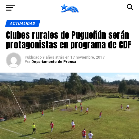
Ir a la versión móvil
ACTUALIDAD
Clubes rurales de Pugueñún serán
protagonistas en programa de CDF
Publicado
9 años atrás
en
17 noviembre, 2017
Por
Departamento de Prensa