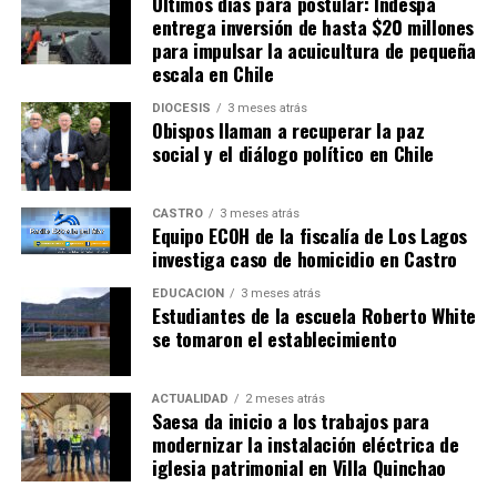
Últimos días para postular: Indespa
entrega inversión de hasta $20 millones
para impulsar la acuicultura de pequeña
escala en Chile
DIÓCESIS
3 meses atrás
ARTÍCULOS RELACIONADOS:
Obispos llaman a recuperar la paz
social y el diálogo político en Chile
UP NEXT
Sorpresa en la elección de CORES de la provincia de
Chiloé
CASTRO
3 meses atrás
Equipo ECOH de la fiscalía de Los Lagos
NO TE PIERDAS
Informe deportivo 16 noviembre 2017
investiga caso de homicidio en Castro
EDUCACIÓN
3 meses atrás
Estudiantes de la escuela Roberto White
se tomaron el establecimiento
ACTUALIDAD
2 meses atrás
Saesa da inicio a los trabajos para
modernizar la instalación eléctrica de
iglesia patrimonial en Villa Quinchao