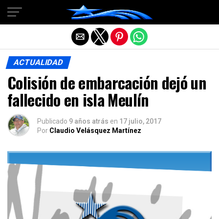
Salir de la versión móvil
ACTUALIDAD
Colisión de embarcación dejó un
fallecido en isla Meulín
Publicado
9 años atrás
en
17 julio, 2017
Por
Claudio Velásquez Martínez