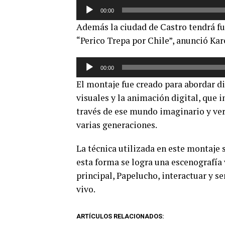
Reproductor
00:00
de
Además la ciudad de Castro tendrá fun
audio
“Perico Trepa por Chile”, anunció Ka
Reproductor
00:00
de
El montaje fue creado para abordar di
audio
visuales y la animación digital, que in
través de ese mundo imaginario y ver
varias generaciones.
La técnica utilizada en este montaje 
esta forma se logra una escenografía 
principal, Papelucho, interactuar y ser
vivo.
ARTÍCULOS RELACIONADOS: