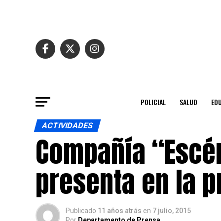
POLICIAL
SALUD
ED
ACTIVIDADES
Compañía “Escén
presenta en la p
Publicado
11 años atrás
en
7 julio, 2015
Por
Departamento de Prensa