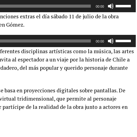
Utiliza
00:00
las
ciones extras el día sábado 11 de julio de la obra
teclas
ren Gómez.
de
flecha
Utiliza
arriba/aba
00:00
las
para
ferentes disciplinas artísticas como la música, las artes
teclas
aumentar
vita al espectador a un viaje por la historia de Chile a
de
o
dadero, del más popular y querido personaje durante
flecha
disminuir
arriba/aba
el
para
volumen.
se basa en proyecciones digitales sobre pantallas. De
aumentar
o
virtual tridimensional, que permite al personaje
disminuir
 partícipe de la realidad de la obra junto a actores en
el
volumen.