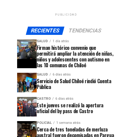
PUBLICIDAD
RECIENTES
TENDENCIAS
SALUD
1 día atrás
Firman histórico convenio que
permitirá ampliar la atención de niñas,
niños y adolescentes con autismo en
las 10 comunas de Chiloé
SALUD
6 días atrás
Servicio de Salud Chiloé rindió Cuenta
Pública
CASTRO
6 días atrás
Este jueves se realizó la apertura
oficial del by pass de Castro
POLICIAL
1 semana atrás
Cerca de tres toneladas de merluza
austral fueron decomisadas en Pargua