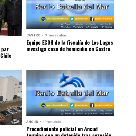
CASTRO
3 meses atrás
Equipo ECOH de la fiscalía de Los Lagos
investiga caso de homicidio en Castro
 paz
 Chile
ANCUD
1 mes atrás
Procedimiento policial en Ancud
termina con un detenido tras agresión