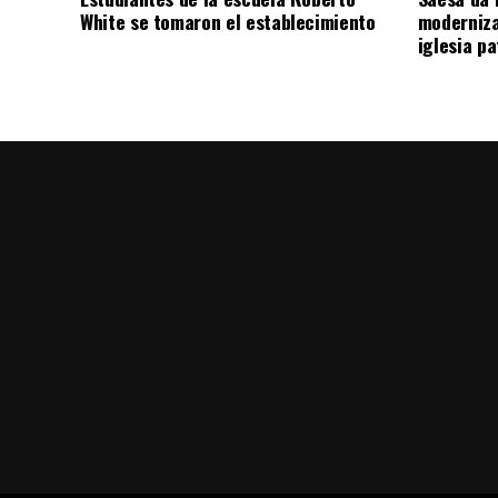
White se tomaron el establecimiento
moderniza
iglesia pa