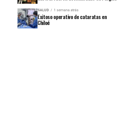
SALUD
1 semana atrás
Exitoso operativo de cataratas en
Chiloé
jo
jo