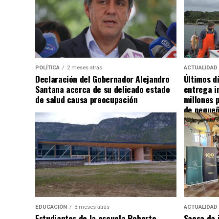
POLÍTICA
2 meses atrás
ACTUALIDAD
Declaración del Gobernador Alejandro
Últimos d
Santana acerca de su delicado estado
entrega i
de salud causa preocupación
millones 
de pequeñ
EDUCACIÓN
3 meses atrás
ACTUALIDAD
Estudiantes de la escuela Roberto
Saesa da i