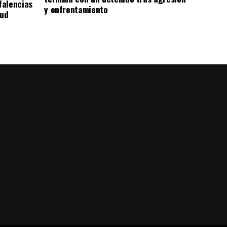
falencias
y enfrentamiento
lud