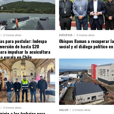
2 meses atrás
DIÓCESIS
3 meses atrás
ías para postular: Indespa
Obispos llaman a recuperar la
nversión de hasta $20
social y el diálogo político en
para impulsar la acuicultura
a escala en Chile
2 meses atrás
SALUD
2 meses atrás
nicio a los trabajos para