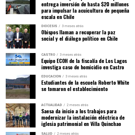
entrega inversión de hasta $20 millones
para impulsar la acuicultura de pequeña
escala en Chile
DIÓCESIS
3 meses atrás
Obispos llaman a recuperar la paz
social y el diálogo político en Chile
CASTRO
3 meses atrás
Equipo ECOH de la fiscalía de Los Lagos
investiga caso de homicidio en Castro
EDUCACIÓN
3 meses atrás
Estudiantes de la escuela Roberto White
se tomaron el establecimiento
ACTUALIDAD
2 meses atrás
Saesa da inicio a los trabajos para
modernizar la instalación eléctrica de
iglesia patrimonial en Villa Quinchao
SALUD
2 meses atrás