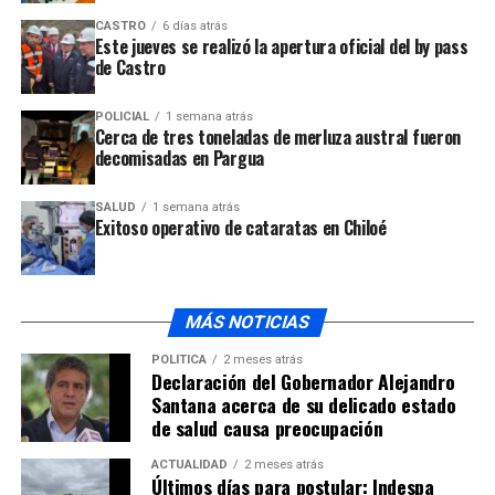
Además se recuerda que hoy no hay clases en los
CASTRO
6 días atrás
recintos que ayer recibieron electores, por disposición
Este jueves se realizó la apertura oficial del by pass
del Slep Chiloé.
de Castro
POLICIAL
1 semana atrás
ARTÍCULOS RELACIONADOS:
Cerca de tres toneladas de merluza austral fueron
decomisadas en Pargua
UP NEXT
Amplia votación determinó victoria para José Antonio
Kast como presidente electo
SALUD
1 semana atrás
Exitoso operativo de cataratas en Chiloé
NO TE PIERDAS
Habrá segunda vuelta el próximo 14 de diciembre entre
Jeanette Jara y José Antonio Kast
MÁS NOTICIAS
POLÍTICA
2 meses atrás
Declaración del Gobernador Alejandro
Santana acerca de su delicado estado
de salud causa preocupación
ACTUALIDAD
2 meses atrás
Últimos días para postular: Indespa