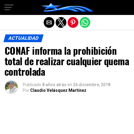
Salir de la versión móvil
ACTUALIDAD
CONAF informa la prohibición
total de realizar cualquier quema
controlada
Publicado
8 años atrás
en
26 diciembre, 2018
Por
Claudio Velásquez Martínez