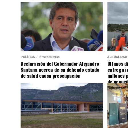
POLÍTICA
2 meses atrás
ACTUALIDAD
Declaración del Gobernador Alejandro
Últimos d
Santana acerca de su delicado estado
entrega i
de salud causa preocupación
millones 
de pequeñ