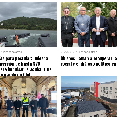
2 meses atrás
DIÓCESIS
3 meses atrás
ías para postular: Indespa
Obispos llaman a recuperar la
nversión de hasta $20
social y el diálogo político en
para impulsar la acuicultura
a escala en Chile