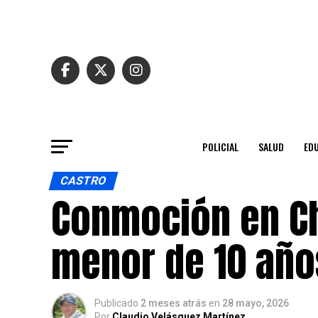
POLICIAL
SALUD
ED
CASTRO
Conmoción en Ch
menor de 10 años
Publicado
2 meses atrás
en
28 mayo, 2026
Por
Claudio Velásquez Martínez