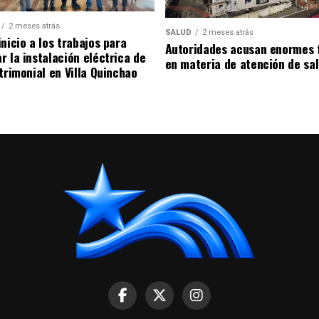
2 meses atrás
SALUD
2 meses atrás
nicio a los trabajos para
Autoridades acusan enormes 
r la instalación eléctrica de
en materia de atención de sa
trimonial en Villa Quinchao