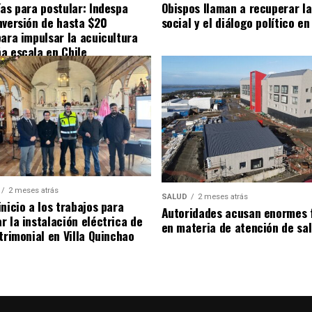
ías para postular: Indespa
Obispos llaman a recuperar la
nversión de hasta $20
social y el diálogo político en
para impulsar la acuicultura
a escala en Chile
2 meses atrás
SALUD
2 meses atrás
nicio a los trabajos para
Autoridades acusan enormes 
r la instalación eléctrica de
en materia de atención de sa
trimonial en Villa Quinchao