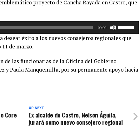
l emblemático proyecto de Cancha Rayada en Castro, que
de
flecha
arriba/aba
Utiliza
para
00:00
las
aumentar
a desear éxito a los nuevos consejeros regionales que
teclas
o
 11 de marzo.
de
disminuir
flecha
el
 de las funcionarias de la Oficina del Gobierno
arriba/aba
volumen.
dez y Paula Manquemilla, por su permanente apoyo hacia
para
aumentar
o
disminuir
el
volumen.
UP NEXT
o Core
Ex alcalde de Castro, Nelson Águila,
jurará como nuevo consejero regional