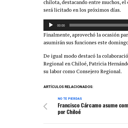
chilota, destacando entre muchos, e
será licitado en los próximos días.
Reproductor
00:00
de
Finalmente, aprovechó la ocasión par
audio
asumirán sus funciones este domingo
De igual modo destacó la colaboración
Regional en Chiloé, Patricia Hernán
su labor como Consejero Regional.
ARTÍCULOS RELACIONADOS:
NO TE PIERDAS
Francisco Cárcamo asume com
por Chiloé