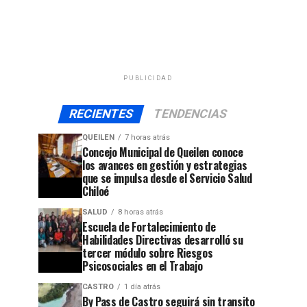
PUBLICIDAD
RECIENTES
TENDENCIAS
QUEILEN
7 horas atrás
Concejo Municipal de Queilen conoce
los avances en gestión y estrategias
que se impulsa desde el Servicio Salud
Chiloé
SALUD
8 horas atrás
Escuela de Fortalecimiento de
Habilidades Directivas desarrolló su
tercer módulo sobre Riesgos
Psicosociales en el Trabajo
CASTRO
1 día atrás
By Pass de Castro seguirá sin transito